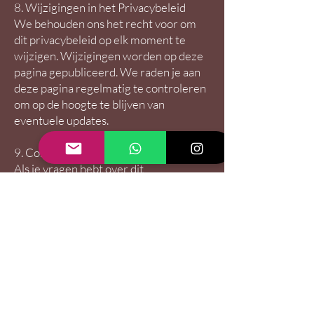
8. Wijzigingen in het Privacybeleid
We behouden ons het recht voor om
dit privacybeleid op elk moment te
wijzigen. Wijzigingen worden op deze
pagina gepubliceerd. We raden je aan
deze pagina regelmatig te controleren
om op de hoogte te blijven van
eventuele updates.
9. Contactinformatie
Als je vragen hebt over dit
privacybeleid of je gegevens wilt inzien,
corrigeren of verwijderen, neem dan
contact met ons op via:
Beautifique
Openingstijden